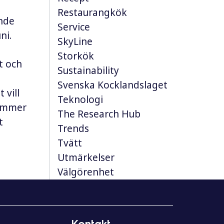
Restaurangkök
ande
Service
ni.
SkyLine
Storkök
t och
Sustainability
Svenska Kocklandslaget
 vill
Teknologi
kommer
The Research Hub
t
Trends
Tvätt
Utmärkelser
Välgörenhet
Kontakt