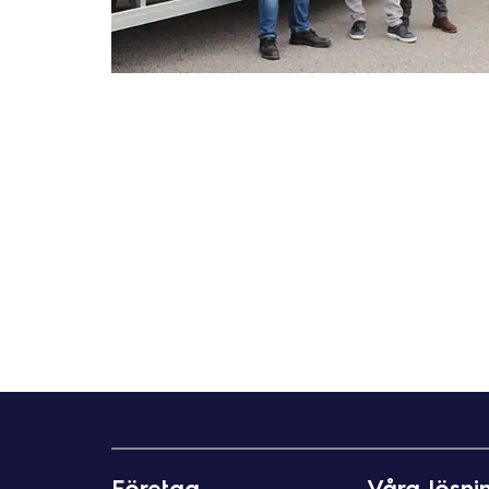
I
n
Företag
Våra lösni