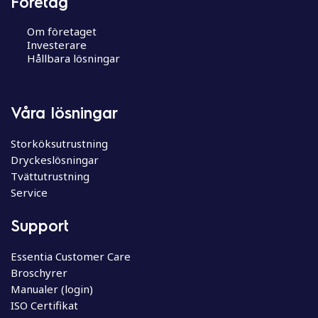
Företag
ä
g
Om företaget
g
Investerare
s
Hållbara lösningar
n
a
v
Våra lösningar
i
g
Storköksutrustning
e
Dryckeslösningar
r
Tvättutrustning
i
Service
n
g
Support
Essentia Customer Care
Broschyrer
Manualer (login)
ISO Certifikat