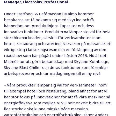
Manager, Electrolux Professional.
Under Fastfood- & Cafémässan i Malmö kommer
besökarna att få bekanta sig med
SkyLine
och få
kännedom om produktlinjens kapacitet och dess
innovativa funktioner. Produkterna lämpar sig väl för hela
storköksmarknaden, särskilt för verksamheter inom
hotell, restaurang och catering. Närvaron på mässan är ett
viktigt steg i lanseringsresan och en förlängning av den
roadshow som har pågått under hösten 2019. Nu är det
Malmös tur att göra bekantskap med
SkyLine Kombiugn
,
SkyLine Blast Chiller
och deras funktioner som förenklar
arbetsprocesser och tar matlagningen till en ny nivå.
– Våra produkter lämpar sig väl för verksamheter inom
till exempel hotell och restaurang, bland annat för att vi
har stor fokus på innovationer för att få våra maskiner så
energieffektiva som möjligt. Vi vill helt enkelt bidra till att
fler storkök ska kunna minska både matsvinn,
vattenförbrukning och energiförbrukning, säger Anders