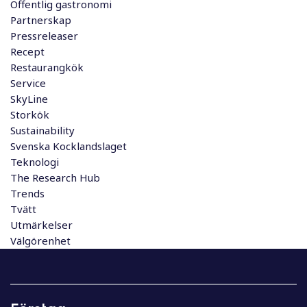
Offentlig gastronomi
Partnerskap
Pressreleaser
Recept
Restaurangkök
Service
SkyLine
Storkök
Sustainability
Svenska Kocklandslaget
Teknologi
The Research Hub
Trends
Tvätt
Utmärkelser
Välgörenhet
I
n
l