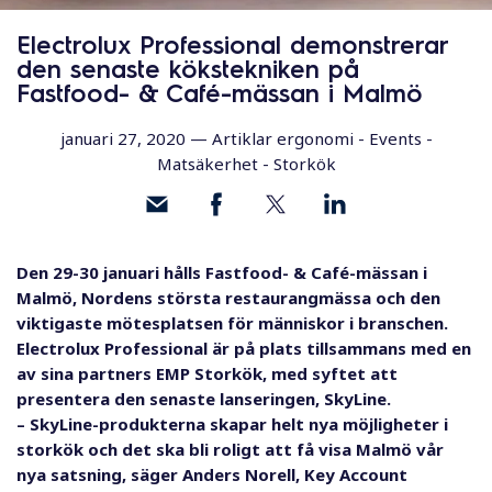
l
Electrolux Professional demonstrerar
den senaste kökstekniken på
Fastfood- & Café-mässan i Malmö
januari 27, 2020 —
Artiklar ergonomi
-
Events
-
Matsäkerhet
-
Storkök
Den 29-30 januari hålls Fastfood- & Café-mässan i
Malmö, Nordens största restaurangmässa och den
viktigaste mötesplatsen för människor i branschen.
Electrolux Professional är på plats tillsammans med en
av sina partners EMP Storkök, med syftet att
presentera den senaste lanseringen, SkyLine.
– SkyLine-produkterna skapar helt nya möjligheter i
storkök och det ska bli roligt att få visa Malmö vår
nya satsning, säger Anders Norell, Key Account