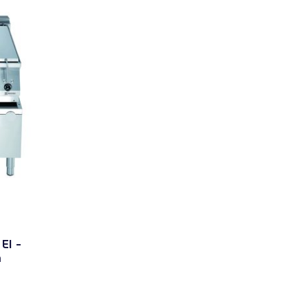
El -
m