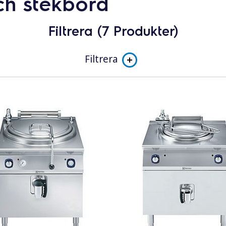
ch stekbord
Filtrera (7 Produkter)
Filtrera
Underkategori
Kokgrytor
Stekbord