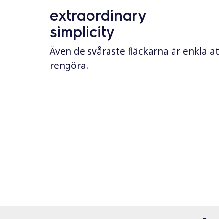
extraordinary
simplicity
Även de svåraste fläckarna är enkla at
rengöra.
900XP & 700XP
modular cooking