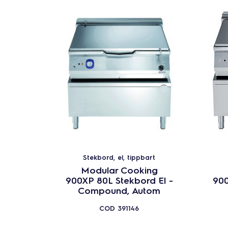
Stekbord, el, tippbart
Modular Cooking
900XP 80L Stekbord El -
900
Compound, Autom
COD
391146