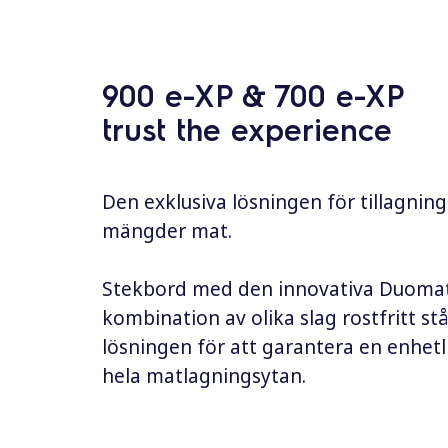
e
h
å
l
900 e-XP & 700 e-XP
l
trust the experience
Den exklusiva lösningen för tillagning 
mängder mat.
Stekbord med den innovativa Duomat
kombination av olika slag rostfritt stå
lösningen för att garantera en enhet
hela matlagningsytan.