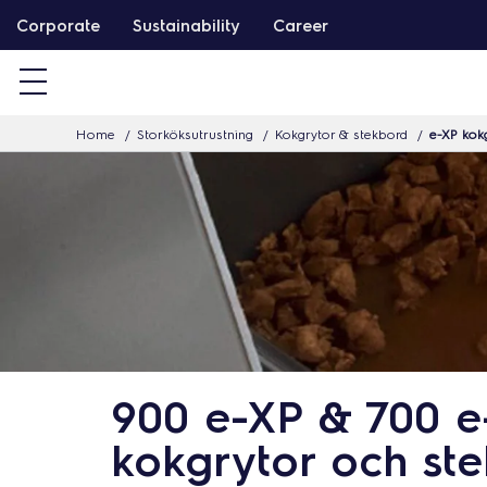
G
Corporate
Sustainability
Career
å
v
i
Home
Storköksutrustning
Kokgrytor & stekbord
e-XP kok
d
a
r
e
t
i
l
l
i
900 e-XP & 700 e
n
kokgrytor och st
n