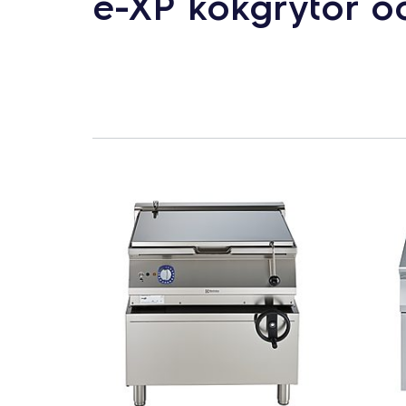
e-XP kokgrytor o
Product line
Spisserie e-XP 700
Spisserie e-XP 900
7
PRODUKTER
ÅTERSTÄLL