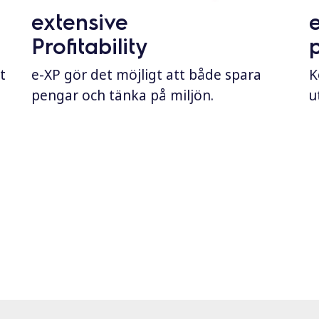
extensive
Profitability
t
e-XP gör det möjligt att både spara
K
pengar och tänka på miljön.
u
900XP & 700XP
900XP & 700XP
high capacity
Accessories
kitchens