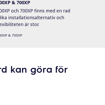
00XP & 700XP
00XP och 700XP finns med en rad
lika installationsalternativ och
lexibiliteten är stor.
00XP & 700XP
d kan göra för