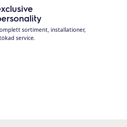
exclusive
personality
omplett sortiment, installationer,
tökad service.
900XP & 700XP
full service