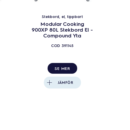
Stekbord, el, tippbart
Modular Cooking
900XP 80L Stekbord El -
Compound Yta
COD
391145
SE MER
JÄMFÖR