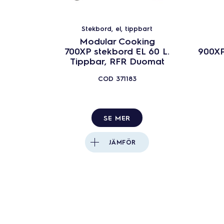
Stekbord, el, tippbart
Modular Cooking
700XP stekbord EL 60 L.
900XP
Tippbar, RFR Duomat
COD
371183
SE MER
JÄMFÖR