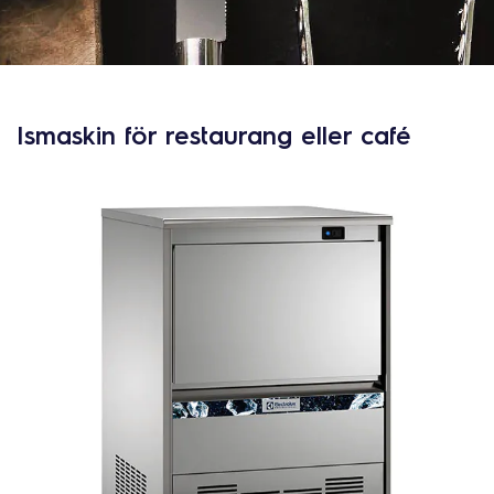
l
Ismaskin för restaurang eller café