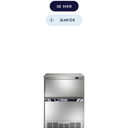
SE MER
JÄMFÖR