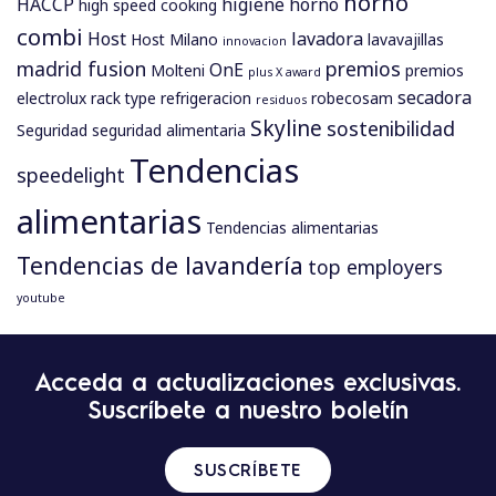
horno
HACCP
higiene
horno
high speed cooking
combi
Host
lavadora
Host Milano
lavavajillas
innovacion
madrid fusion
premios
OnE
Molteni
premios
plus X award
secadora
electrolux
rack type
refrigeracion
robecosam
residuos
Skyline
sostenibilidad
Seguridad
seguridad alimentaria
Tendencias
speedelight
alimentarias
Tendencias alimentarias
Tendencias de lavandería
top employers
youtube
Acceda a actualizaciones exclusivas.
Suscríbete a nuestro boletín
SUSCRÍBETE