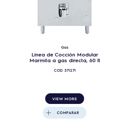
Sartenes
Marmitas
31
PRODUCTOS
REINICIAR
Gas
Cerrar
Línea de Cocción Modular
Marmita a gas directa, 60 lt
COD
371271
VIEW MORE
COMPARAR