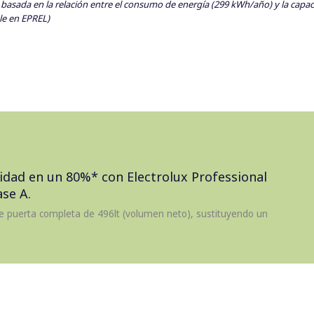
 basada en la relación entre el consumo de energía (299 kWh/año) y la capa
le en EPREL)
cidad en un 80%* con Electrolux Professional
se A.
e puerta completa de 496lt (volumen neto), sustituyendo un