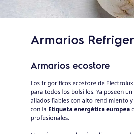
d
o
Armarios Refrige
Armarios ecostore
Los frigoríficos ecostore de Electro
para todos los bolsillos.
Ya poseen un 
aliados fiables con alto rendimiento y
con la
Etiqueta energética europea
o
profesionales.