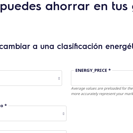
puedes ahorrar en tus 
cambiar a una clasificación energét
ENERGY_PRICE *
Average values ​​are preloaded for the
more accurately represent your mark
co *