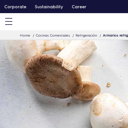
S
Corporate
Sustainability
Career
a
l
t
Home
Cocinas Comerciales
Refrigeración
Armarios refri
a
r
a
l
c
o
n
t
e
n
i