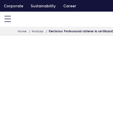
S
Corporate
Sustainability
Career
a
l
t
Home
Noticias
Electrolux Professional obtiene la certifica
a
r
a
l
c
o
n
t
e
n
i