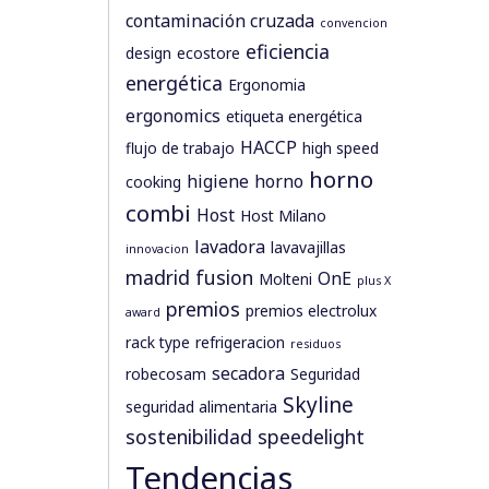
contaminación cruzada
convencion
eficiencia
design
ecostore
energética
Ergonomia
ergonomics
etiqueta energética
HACCP
flujo de trabajo
high speed
horno
higiene
horno
cooking
combi
Host
Host Milano
lavadora
lavavajillas
innovacion
madrid fusion
OnE
Molteni
plus X
premios
premios electrolux
award
rack type
refrigeracion
residuos
secadora
robecosam
Seguridad
Skyline
seguridad alimentaria
sostenibilidad
speedelight
Tendencias