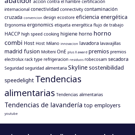
abatidor
acción contra el hambre
certificación
conectividad
contaminación
internacional
connectivity
eficiencia energética
cruzada
design
ecostore
convencion
ergonomics
Ergonomia
etiqueta energética
flujo de trabajo
horno
HACCP
higiene
horno
high speed cooking
combi
Host
lavadora
Host Milano
lavavajillas
innovacion
madrid fusion
premios
OnE
Molteni
premios
plus X award
secadora
electrolux
rack type
refrigeracion
robecosam
residuos
Skyline
sostenibilidad
Seguridad
seguridad alimentaria
Tendencias
speedelight
alimentarias
Tendencias alimentarias
Tendencias de lavandería
top employers
youtube