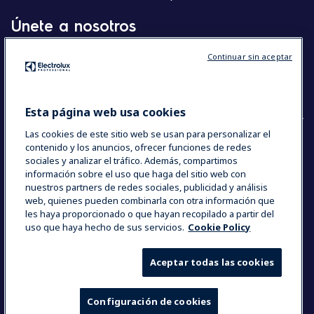
Únete a nosotros
Centros de Excelencia
Continuar sin aceptar
Chef’s Hub
The Research Hub
Esta página web usa cookies
Las cookies de este sitio web se usan para personalizar el
contenido y los anuncios, ofrecer funciones de redes
COUNTRY AND LANGUAGE
sociales y analizar el tráfico. Además, compartimos
información sobre el uso que haga del sitio web con
SU SELECCIÓN: ESPAÑA
nuestros partners de redes sociales, publicidad y análisis
web, quienes pueden combinarla con otra información que
les haya proporcionado o que hayan recopilado a partir del
uso que haya hecho de sus servicios.
Cookie Policy
Data Privacy Statement
Cookie Policy
Términos y Condiciones
Aceptar todas las cookies
Configuración de cookies