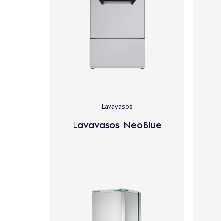
d
o
Lavavasos
Lavavasos NeoBlue