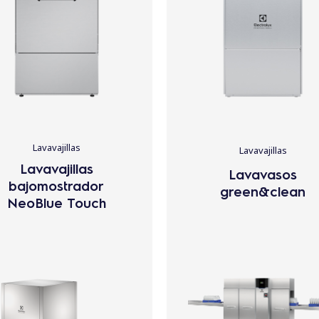
Lavavajillas
Lavavajillas
Lavavajillas
Lavavasos
bajomostrador
green&clean
NeoBlue Touch