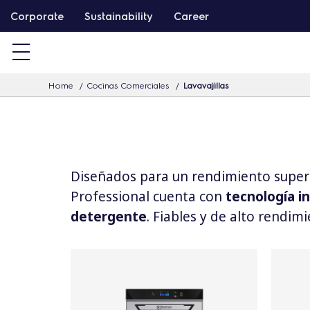
S
Corporate
Sustainability
Career
a
l
t
Home
Cocinas Comerciales
Lavavajillas
a
r
a
l
c
Diseñados para un rendimiento superio
o
Professional cuenta con
tecnología i
n
detergente
. Fiables y de alto rendimi
t
e
n
i