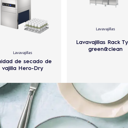
Lavavajillas
Lavavajillas Rack T
green&clean
Lavavajillas
idad de secado de
vajilla Hero-Dry