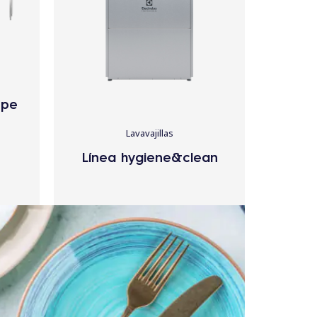
ype
Lavavajillas
Línea hygiene&clean