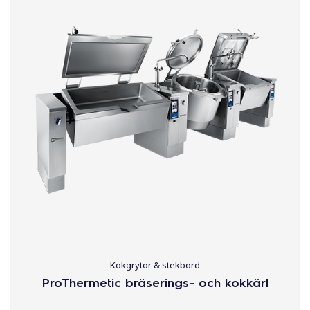
l
Kokgrytor & stekbord
ProThermetic bräserings- och kokkärl