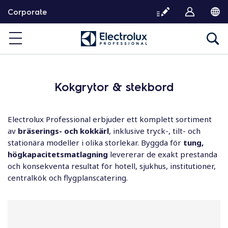
G
Corporate
å
v
i
d
a
r
Kokgrytor & stekbord
e
t
i
Electrolux Professional erbjuder ett komplett sortiment
l
av
bräserings- och kokkärl
, inklusive tryck-, tilt- och
l
stationära modeller i olika storlekar. Byggda för
tung,
i
högkapacitetsmatlagning
levererar de exakt prestanda
n
och konsekventa resultat för hotell, sjukhus, institutioner,
n
centralkök och flygplanscatering.
e
h
å
l