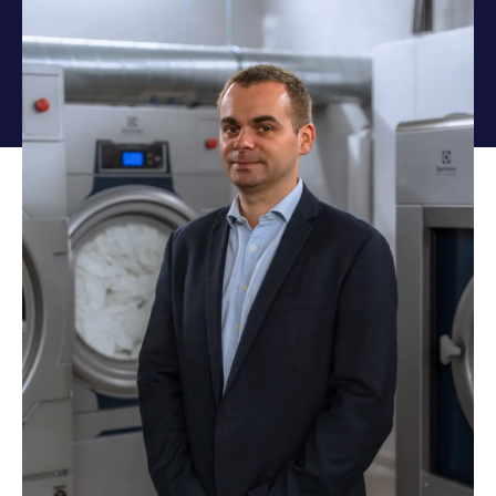
c
o
n
t
e
n
u