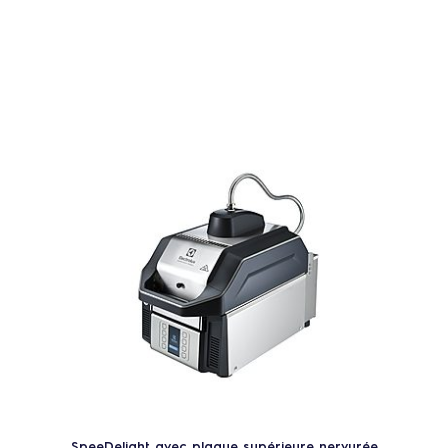
SpeeDelight avec plaque supérieure nervurée