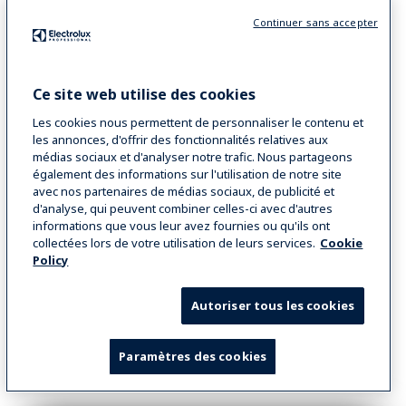
Continuer sans accepter
SpeeDelight avec plaque supérieure nervurée
Matériel à poser
SpeeDelight with adjustable tube, ribbed,
Ce site web utilise des cookies
removable teflon plate - UK Plug
Les cookies nous permettent de personnaliser le contenu et
les annonces, d'offrir des fonctionnalités relatives aux
COD
603909
médias sociaux et d'analyser notre trafic. Nous partageons
également des informations sur l'utilisation de notre site
avec nos partenaires de médias sociaux, de publicité et
d'analyse, qui peuvent combiner celles-ci avec d'autres
VOIR PLUS
informations que vous leur avez fournies ou qu'ils ont
collectées lors de votre utilisation de leurs services.
Cookie
COMPARER
Policy
Autoriser tous les cookies
Paramètres des cookies