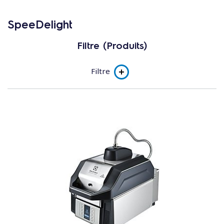
SpeeDelight
Filtre (Produits)
Filtre
Product line
SpeeDelight avec presse réglable
manuellement
SpeeDelight avec presse automatique
flexible
SpeeDelight avec presse réglable
manuellement
SpeeDelight avec presse automatique
flexible