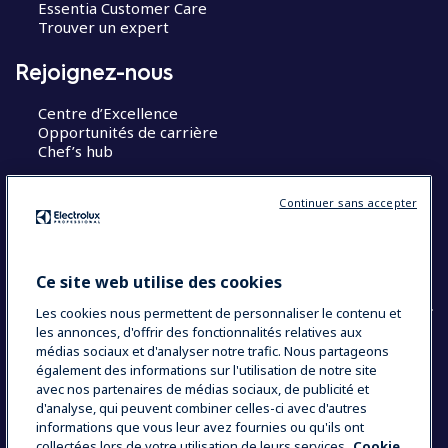
Essentia Customer Care
Trouver un expert
Rejoignez-nous
Centre d’Excellence
Opportunités de carrière
Chef’s hub
Restons en contact
Continuer sans accepter
Contact
Blog
Ce site web utilise des cookies
Les cookies nous permettent de personnaliser le contenu et
les annonces, d'offrir des fonctionnalités relatives aux
médias sociaux et d'analyser notre trafic. Nous partageons
COUNTRY AND LANGUAGE
également des informations sur l'utilisation de notre site
avec nos partenaires de médias sociaux, de publicité et
VOTRE SÉLECTION : FRANCE
d'analyse, qui peuvent combiner celles-ci avec d'autres
informations que vous leur avez fournies ou qu'ils ont
collectées lors de votre utilisation de leurs services.
Cookie