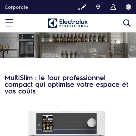
P
Corporate
a
s
s
e
r
d
i
r
e
c
MultiSlim : le four professionnel
t
compact qui optimise votre espace et
e
vos coûts
m
e
n
t
a
u