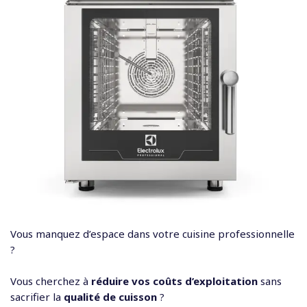
c
o
n
t
e
n
u
Vous manquez d’espace dans votre cuisine professionnelle
?
Vous cherchez à
réduire vos coûts d’exploitation
sans
sacrifier la
qualité de cuisson
?