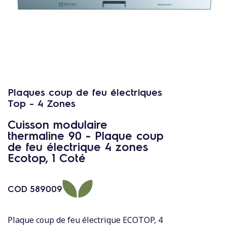
c
o
n
t
e
n
u
Plaques coup de feu électriques
Top - 4 Zones
Cuisson modulaire
thermaline 90 - Plaque coup
de feu électrique 4 zones
Ecotop, 1 Coté
COD
589009
Plaque coup de feu électrique ECOTOP, 4