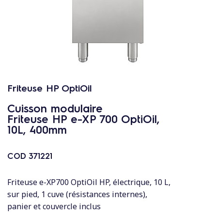
c
o
n
t
e
n
u
Friteuse HP OptiOil
Cuisson modulaire
Friteuse HP e-XP 700 OptiOil,
10L, 400mm
COD
371221
Friteuse e-XP700 OptiOil HP, électrique, 10 L,
sur pied, 1 cuve (résistances internes),
panier et couvercle inclus