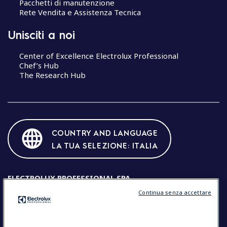
Pacchetti di manutenzione
Rete Vendita e Assistenza Tecnica
Unisciti a noi
Center of Excellence Electrolux Professional
Chef’s Hub
The Research Hub
COUNTRY AND LANGUAGE
LA TUA SELEZIONE: ITALIA
ELECTROLUX PROFESSIONAL SPA
Continua senza accettare
Sede legale: Viale Treviso 15, 33170 Pordenone (Italia) Codice
Fiscale e Partita IVA: IT00072220932
Cod. fisc. e registro imprese di PN num. 00072220932
R.E.A.: N.4307