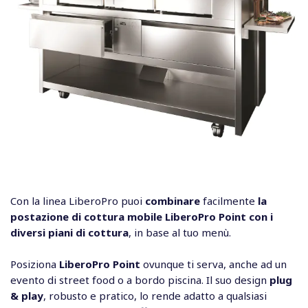
Il wok a induzione LiberoPro offre potenza in cucina.
Disponibile anche in versione da incasso.
Con la linea LiberoPro puoi
combinare
facilmente
la
Eccellenza in movimento
postazione di cottura mobile LiberoPro Point con i
Design elegante e massima versatilità.
diversi piani di cottura
, in base al tuo menù.
Versione trifase
Posiziona
LiberoPro Point
ovunque ti serva, anche ad un
Perfetta per piatti che richiedono una cottura a
evento di street food o a bordo piscina. Il suo design
plug
I piani a induzione LiberoPro (disponibili in versione
mono
forte intensità, ad esempio grandi quantità di
& play
, robusto e pratico, lo rende adatto a qualsiasi
zona o doppia zona
) sono altamente efficienti dal punto
verdure saltate.