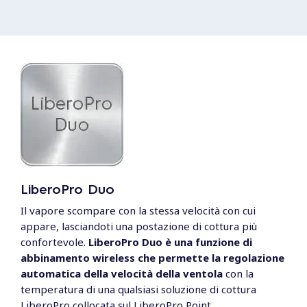
LiberoPro Duo
Il vapore scompare con la stessa velocità con cui
Come pulire i fry top
appare, lasciandoti una postazione di cottura più
LiberoPro
confortevole.
LiberoPro Duo è una funzione di
abbinamento wireless che permette la regolazione
Utilizza il raschietto in dotazione per
automatica della velocità della ventola
con la
rimuovere eventuali residui dalla superficie di
temperatura di una qualsiasi soluzione di cottura
cottura della piastra. Attiva la funzione di
LiberoPro collocata sul LiberoPro Point.