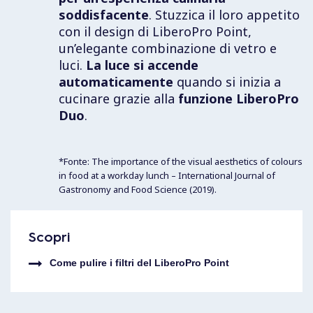
soddisfacente
. Stuzzica il loro appetito
con il design di LiberoPro Point,
Sgrassatore per Superfici Calde C41
un’elegante combinazione di vetro e
luci.
La luce si accende
Per una pulizia eccellente, attiva la funzione di pulizia
automaticamente
quando si inizia a
che porta la piastra a 180 °C e applica lo sgrassatore
cucinare grazie alla
funzione LiberoPro
per superfici calde C41 di Electrolux Professional.
Duo
.
ACQUISTA ORA
*Fonte: The importance of the visual aesthetics of colours
in food at a workday lunch – International Journal of
Gastronomy and Food Science (2019).
Scopri
Come pulire i filtri del LiberoPro Point