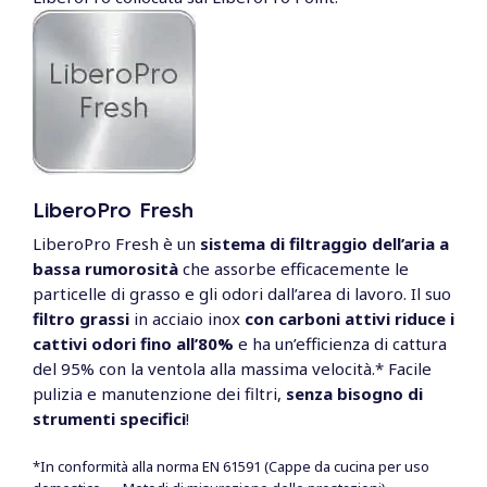
pulizia e applica lo sgrassatore per superfici
calde C41 di Electrolux Professional.
Guarda il video tutorial.
LiberoPro Fresh
LiberoPro Fresh è un
sistema di filtraggio dell’aria a
bassa rumorosità
che assorbe efficacemente le
particelle di grasso e gli odori dall’area di lavoro. Il suo
filtro grassi
in acciaio inox
con carboni attivi riduce i
cattivi odori fino all’80%
e ha un’efficienza di cattura
del 95% con la ventola alla massima velocità.* Facile
pulizia e manutenzione dei filtri,
senza bisogno di
strumenti specifici
!
*In conformità alla norma EN 61591 (Cappe da cucina per uso