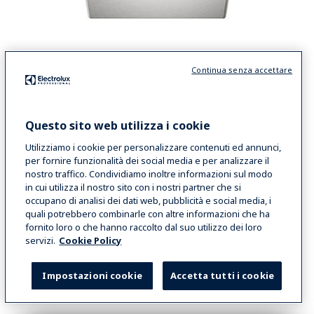
Wok induzione LiberoPro da banco
Continua senza accettare
LiberoPro
Wok induzione, da banco, trifase
COD
600885
Questo sito web utilizza i cookie
Utilizziamo i cookie per personalizzare contenuti ed annunci,
per fornire funzionalità dei social media e per analizzare il
nostro traffico. Condividiamo inoltre informazioni sul modo
VIEW MORE
in cui utilizza il nostro sito con i nostri partner che si
occupano di analisi dei dati web, pubblicità e social media, i
quali potrebbero combinarle con altre informazioni che ha
CONFRONTA
fornito loro o che hanno raccolto dal suo utilizzo dei loro
servizi.
Cookie Policy
Impostazioni cookie
Accetta tutti i cookie