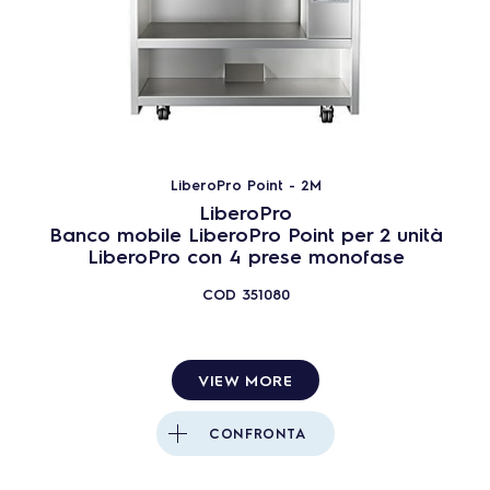
Sottocategoria
LiberoPro Point - 2M
LiberoPro Point - 3M
Piani induzione LiberoPro
LiberoPro Point - 2M
Wok induzione LiberoPro
LiberoPro
Fry top induzione LiberoPro
Banco mobile LiberoPro Point per 2 unità
LiberoPro con 4 prese monofase
LiberoLight - Cottura
LiberoLight - Mantenimento
COD
351080
29
PRODOTTI
RESETTA
VIEW MORE
Chiudi
CONFRONTA