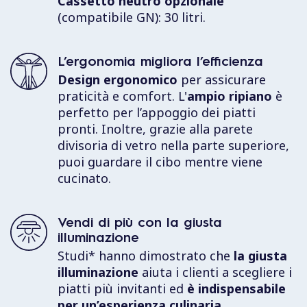
Cassetto neutro opzionale
recupero della temperatura impostata da 60° a
(compatibile GN): 30 litri.
280 °C.
L’ergonomia migliora l’efficienza
Alte prestazioni per risultati di cottura
Design ergonomico
per assicurare
eccellenti
praticità e comfort. L'
ampio ripiano
è
Straordinaria precisione di temperatura e ottima
perfetto per l’appoggio dei piatti
uniformità di cottura, grazie allo strato di alluminio
nella piastra di cottura. I fry top LiberoPro
pronti. Inoltre, grazie alla parete
mantengono una temperatura costante con una
divisoria di vetro nella parte superiore,
variazione minima di soli 2 °C**.
puoi guardare il cibo mentre viene
Più grande,
cucinato.
**Misurata in condizioni di inattività secondo test interni di
più efficiente!
Electrolux Professional.
Combina le due aree separate del piano a
Vendi di più con la giusta
LiberoPro Bridge
induzione doppia zona per creare una
illuminazione
superficie più ampia
Abbina due aree separate del fry top XL per
con temperatura e
Studi* hanno dimostrato che
la giusta
impostazioni allineate automaticamente dalla
creare una
superficie più grande
con temperatura
illuminazione
aiuta i clienti a scegliere i
funzione Bridge
.
e impostazioni allineate automaticamente dalla
piatti più invitanti ed
è indispensabile
funzione Bridge
.
per un’esperienza culinaria