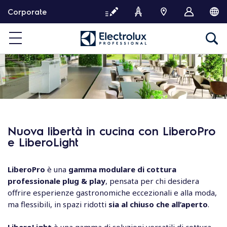
P
Corporate
a
s
s
a
a
l
c
o
n
t
Nuova libertà in cucina con LiberoPro
e
e LiberoLight
n
u
t
LiberoPro
è una
gamma modulare di cottura
o
professionale plug & play
, pensata per chi desidera
offrire esperienze gastronomiche eccezionali e alla moda,
ma flessibili, in spazi ridotti
sia al chiuso che all’aperto
.