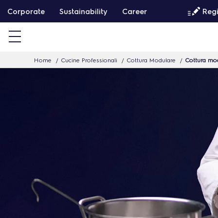
P
Corporate
Sustainability
Career
Regi
a
s
s
Home
Cucine Professionali
Cottura Modulare
Cottura mo
a
a
l
c
o
n
t
e
n
u
t