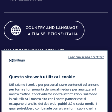
COUNTRY AND LANGUAGE
LA TUA SELEZIONE: ITALIA
ELECTROLUX PROFESSIONAL SPA
Continua senza accettare
Sede legale: Viale Treviso 15, 33170 Pordenone (Italia) Codice
Fiscale e Partita IVA: IT00072220932
Cod. fisc. e registro imprese di PN num. 00072220932
R.E.A.: N.4307
Capitale Sociale: EURO 7.998.000 I.V.
Questo sito web utilizza i cookie
Società con Socio Unico
Utilizziamo i cookie per personalizzare contenuti ed annunci,
per fornire funzionalità dei social media e per analizzare il
Data Privacy Statement
Cookie Policy
nostro traffico. Condividiamo inoltre informazioni sul modo
Termini & Condizioni
in cui utilizza il nostro sito con i nostri partner che si
occupano di analisi dei dati web, pubblicità e social media, i
Modello di Organizzazione, Gestione e Controllo
quali potrebbero combinarle con altre informazioni che ha