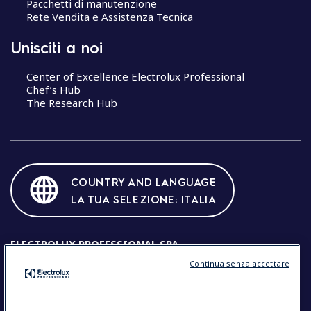
Pacchetti di manutenzione
Rete Vendita e Assistenza Tecnica
Unisciti a noi
Center of Excellence Electrolux Professional
Chef’s Hub
The Research Hub
COUNTRY AND LANGUAGE
LA TUA SELEZIONE: ITALIA
ELECTROLUX PROFESSIONAL SPA
Continua senza accettare
Sede legale: Viale Treviso 15, 33170 Pordenone (Italia) Codice
Fiscale e Partita IVA: IT00072220932
Cod. fisc. e registro imprese di PN num. 00072220932
R.E.A.: N.4307