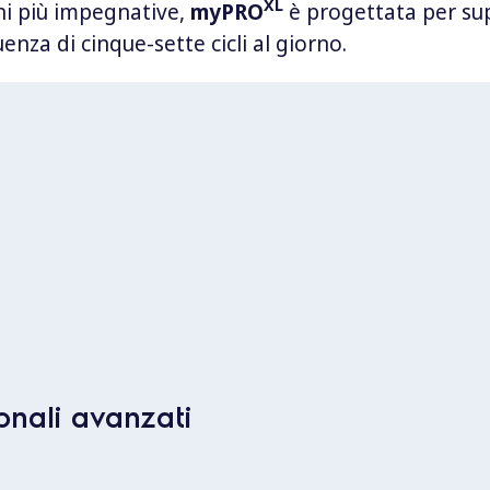
XL
ni più impegnative,
myPRO
è progettata per supp
nza di cinque-sette cicli al giorno.
onali avanzati