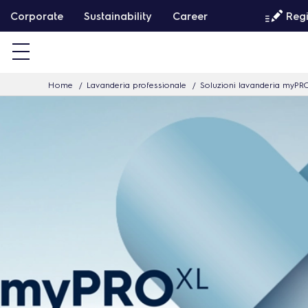
P
Corporate
Sustainability
Career
Regi
a
s
s
Home
Lavanderia professionale
Soluzioni lavanderia myPR
a
a
l
c
o
n
t
e
n
u
t