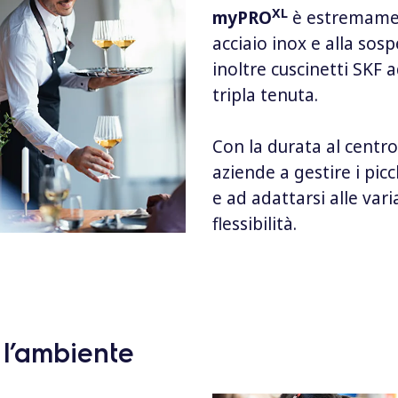
XL
myPRO
è estremament
acciaio inox e alla sos
inoltre cuscinetti SKF a
tripla tenuta.
Con la durata al centr
aziende a gestire i pic
e ad adattarsi alle va
flessibilità.
 l’ambiente