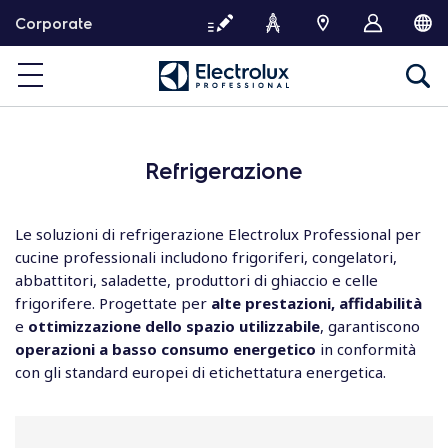
P
Corporate
a
s
s
a
a
l
Refrigerazione
c
o
n
Le soluzioni di refrigerazione Electrolux Professional per
t
cucine professionali includono frigoriferi, congelatori,
e
abbattitori, saladette, produttori di ghiaccio e celle
n
frigorifere. Progettate per
alte prestazioni, affidabilità
u
e
ottimizzazione dello spazio utilizzabile
, garantiscono
t
operazioni a basso consumo energetico
in conformità
o
con gli standard europei di etichettatura energetica.