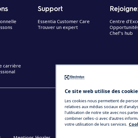
ons
Support
Rejoigne
ionnelle
Essentia Customer Care
Centre d’Exc
issons
Trouver un expert
Opportunités
Chef’s hub
e carrière
ssional
Ce site web utilise des cooki
Les cookies nous permettent de personna
relatives aux médias sociaux et d'anal
l'utilisation de notre site avec nos par
combiner celles-ci avec d'autres inform
votre utilisation de leurs services.
Cook
s
Mentions légales
CGV
Plan du site