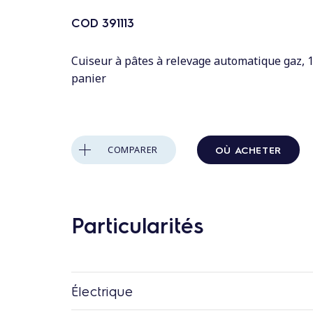
n
t
COD
391113
a
u
Cuiseur à pâtes à relevage automatique gaz, 1
panier
c
o
n
t
OÙ ACHETER
COMPARER
e
n
u
Particularités
Électrique