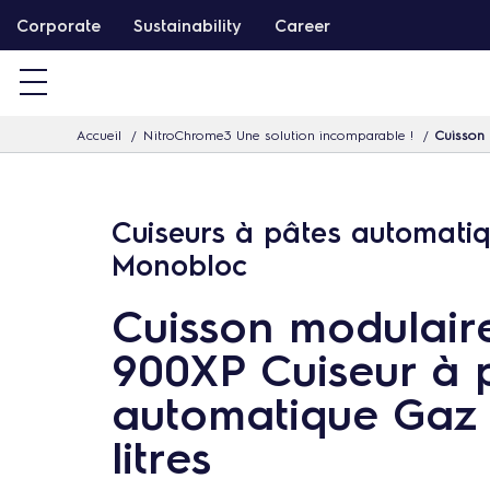
P
Corporate
Sustainability
Career
a
s
s
Accueil
NitroChrome3 Une solution incomparable !
Cuisson 
e
r
d
Cuiseurs à pâtes automati
i
Monobloc
r
e
Cuisson modulair
c
900XP Cuiseur à 
t
e
automatique Gaz 
m
litres
e