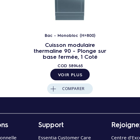
Bac - Monobloc (H=800)
Cuisson modulaire
thermaline 90 - Plonge sur
base fermée, 1 Coté
COD
589465
VOIR PLUS
COMPARER
ons
Support
Rejoigne
ionnelle
Essentia Customer Care
Centre d’Exc