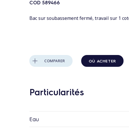
n
COD
589466
t
a
Bac sur soubassement fermé, travail sur 1 cot
u
c
o
n
t
OÙ ACHETER
COMPARER
e
n
u
Particularités
Eau