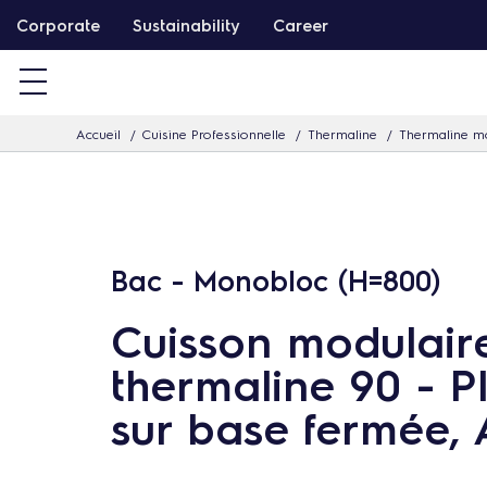
P
Corporate
Sustainability
Career
a
s
s
Accueil
Cuisine Professionnelle
Thermaline
Thermaline mo
e
r
d
i
r
Bac - Monobloc (H=800)
e
Cuisson modulair
c
t
thermaline 90 - P
e
sur base fermée,
m
e