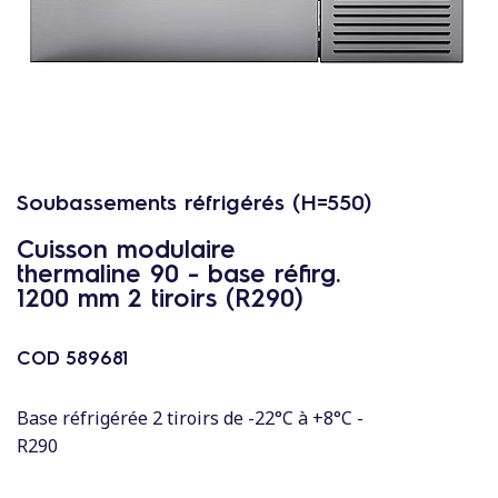
c
o
n
t
e
n
u
Soubassements réfrigérés (H=550)
Cuisson modulaire
thermaline 90 - base réfirg.
1200 mm 2 tiroirs (R290)
COD
589681
Base réfrigérée 2 tiroirs de -22°C à +8°C -
R290