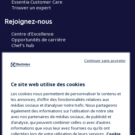
Essentia Customer Care
Trouver un expert
Rejoignez-nous
Centre d’Excellence
Opportunités de carrière
Chef’s hub
Restons en contact
Continuer sans accepter
Contact
Blog
Ce site web utilise des cookies
Les cookies nous permettent de personnaliser le contenu et
les annonces, d'offrir des fonctionnalités relatives aux
médias sociaux et d'analyser notre trafic. Nous partageons
également des informations sur l'utilisation de notre site
COUNTRY AND LANGUAGE
avec nos partenaires de médias sociaux, de publicité et
VOTRE SÉLECTION : FRANCE
d'analyse, qui peuvent combiner celles-ci avec d'autres
informations que vous leur avez fournies ou qu'ils ont
collectées lors de votre utilisation de leurs services.
Cookie