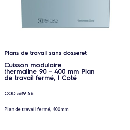
c
o
n
t
e
n
u
Plans de travail sans dosseret
Cuisson modulaire
thermaline 90 - 400 mm Plan
de travail fermé, 1 Coté
COD
589156
Plan de travail fermé, 400mm