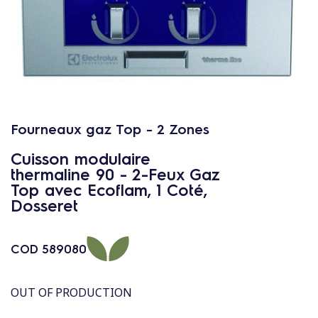
c
o
n
t
e
n
u
Fourneaux gaz Top - 2 Zones
Cuisson modulaire
thermaline 90 - 2-Feux Gaz
Top avec Ecoflam, 1 Coté,
Dosseret
COD
589080
OUT OF PRODUCTION