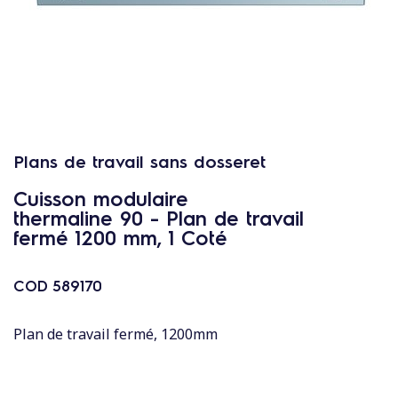
c
o
n
t
e
n
u
Plans de travail sans dosseret
Cuisson modulaire
thermaline 90 - Plan de travail
fermé 1200 mm, 1 Coté
COD
589170
Plan de travail fermé, 1200mm