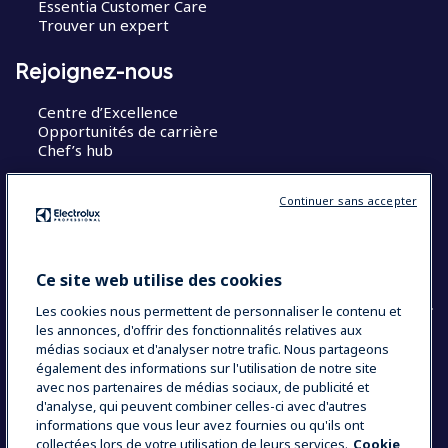
Essentia Customer Care
Trouver un expert
Rejoignez-nous
Centre d’Excellence
Opportunités de carrière
Chef’s hub
Restons en contact
Continuer sans accepter
Contact
Blog
Ce site web utilise des cookies
Les cookies nous permettent de personnaliser le contenu et
les annonces, d'offrir des fonctionnalités relatives aux
médias sociaux et d'analyser notre trafic. Nous partageons
également des informations sur l'utilisation de notre site
COUNTRY AND LANGUAGE
avec nos partenaires de médias sociaux, de publicité et
VOTRE SÉLECTION : FRANCE
d'analyse, qui peuvent combiner celles-ci avec d'autres
informations que vous leur avez fournies ou qu'ils ont
collectées lors de votre utilisation de leurs services.
Cookie