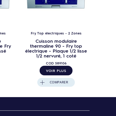
ones
Fry Top électriques - 2 Zones
Fry T
e
Cuisson modulaire
C
e Fry
thermaline 90 - Fry top
ther
ssé
électrique - Plaque 1/2 lisse
Elec
1/2 nervuré, 1 coté
pla
COD
589106
VOIR PLUS
COMPARER