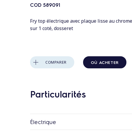
n
COD
589091
t
a
Fry top électrique avec plaque lisse au chrom
u
sur 1 coté, dosseret
c
o
n
t
OÙ ACHETER
COMPARER
e
n
u
Particularités
Électrique