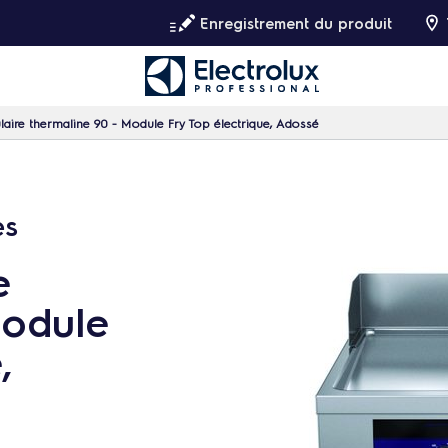
Enregistrement du produit
aire thermaline 90 - Module Fry Top électrique, Adossé
es
e
Module
,