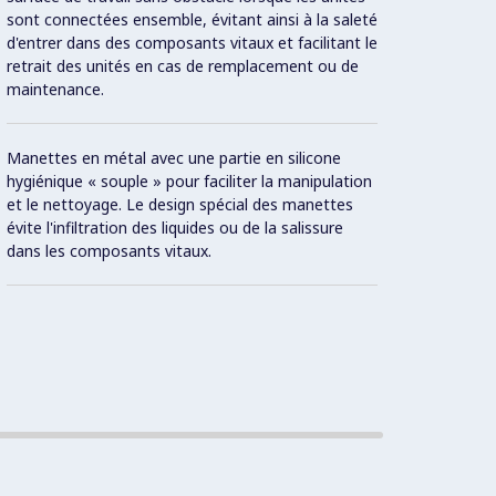
sont connectées ensemble, évitant ainsi à la saleté
aux pr
d'entrer dans des composants vitaux et facilitant le
de pui
retrait des unités en cas de remplacement ou de
égalem
maintenance.
sont é
Manettes en métal avec une partie en silicone
Systè
hygiénique « souple » pour faciliter la manipulation
distri
et le nettoyage. Le design spécial des manettes
évite l'infiltration des liquides ou de la salissure
dans les composants vitaux.
Mode «
retrou