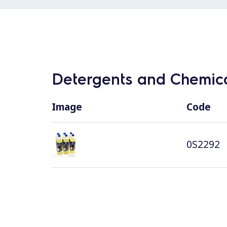
Detergents and Chemica
Image
Code
0S2292