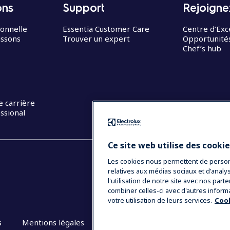
ons
Support
Rejoigne
ionnelle
Essentia Customer Care
Centre d’Exc
issons
Trouver un expert
Opportunités
Chef’s hub
e carrière
ssional
Ce site web utilise des cooki
Les cookies nous permettent de personna
relatives aux médias sociaux et d'anal
l'utilisation de notre site avec nos par
combiner celles-ci avec d'autres inform
votre utilisation de leurs services.
Cook
s
Mentions légales
CGV
Plan du site