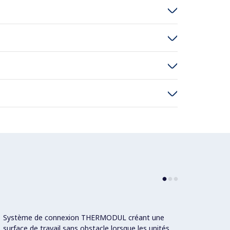
Système de connexion THERMODUL créant une
Grand 
surface de travail sans obstacle lorsque les unités
conçu 