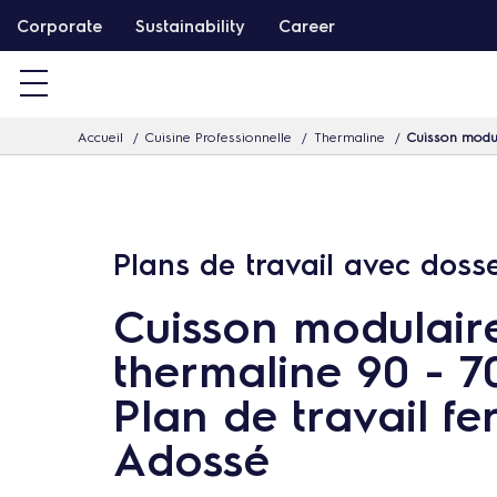
P
Corporate
Sustainability
Career
a
s
s
Accueil
Cuisine Professionnelle
Thermaline
Cuisson modul
e
r
d
i
Plans de travail avec doss
r
e
Cuisson modulair
c
thermaline 90 - 
t
Plan de travail fe
e
m
Adossé
e