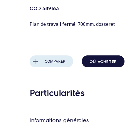
n
t
COD
589163
a
Plan de travail fermé, 700mm, dosseret
u
c
o
n
t
OÙ ACHETER
COMPARER
e
n
u
Particularités
Informations générales