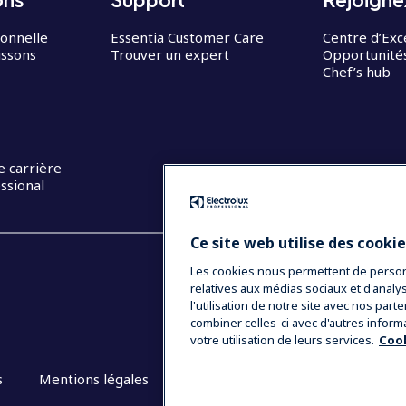
ionnelle
Essentia Customer Care
Centre d’Exc
issons
Trouver un expert
Opportunités
Chef’s hub
e carrière
ssional
Ce site web utilise des cooki
Les cookies nous permettent de personna
relatives aux médias sociaux et d'anal
l'utilisation de notre site avec nos par
combiner celles-ci avec d'autres inform
votre utilisation de leurs services.
Cook
s
Mentions légales
CGV
Plan du site