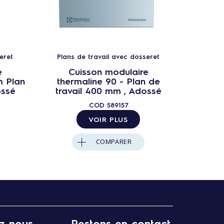
eret
Plans de travail avec dosseret
Plans 
e
Cuisson modulaire
C
m Plan
thermaline 90 - Plan de
ther
ossé
travail 400 mm , Adossé
trav
COD
589157
VOIR PLUS
COMPARER
z-nous
Restons en contact