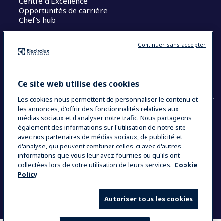
Centre d’Excellence
Opportunités de carrière
Chef’s hub
Restons en contact
Continuer sans accepter
Contact
Blog
Ce site web utilise des cookies
Les cookies nous permettent de personnaliser le contenu et
les annonces, d'offrir des fonctionnalités relatives aux
médias sociaux et d'analyser notre trafic. Nous partageons
également des informations sur l'utilisation de notre site
COUNTRY AND LANGUAGE
avec nos partenaires de médias sociaux, de publicité et
VOTRE SÉLECTION : FRANCE
d'analyse, qui peuvent combiner celles-ci avec d'autres
informations que vous leur avez fournies ou qu'ils ont
collectées lors de votre utilisation de leurs services.
Cookie
Policy
Data Privacy Statement
Politique de cookies
Mentions légales
CGV
Plan du site
Autoriser tous les cookies