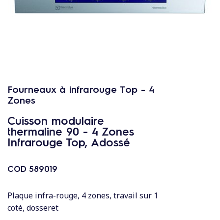
c
o
n
t
e
n
u
Fourneaux à infrarouge Top - 4
Zones
Cuisson modulaire
thermaline 90 - 4 Zones
Infrarouge Top, Adossé
COD
589019
Plaque infra-rouge, 4 zones, travail sur 1
coté, dosseret