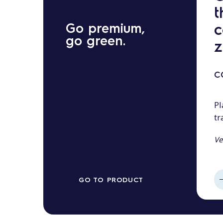
t
c
Go premium,
go green.
z
C
Pl
tr
Ve
GO TO PRODUCT