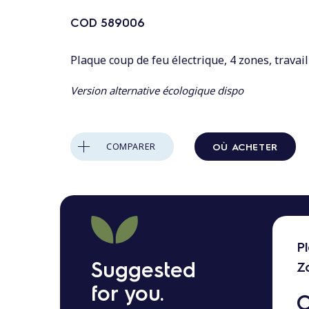
n
t
COD
589006
a
u
Plaque coup de feu électrique, 4 zones, travail
c
Version alternative écologique dispo
o
n
t
OÙ ACHETER
COMPARER
e
n
u
P
Suggested
Z
for you.
C