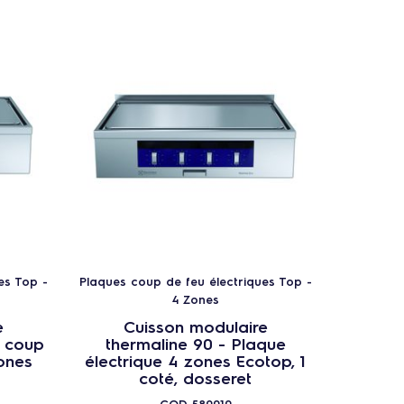
es Top -
Plaques coup de feu électriques Top -
Plaques c
4 Zones
e
Cuisson modulaire
C
e coup
thermaline 90 - Plaque
ther
ones
électrique 4 zones Ecotop, 1
électri
coté, dosseret
COD
589010