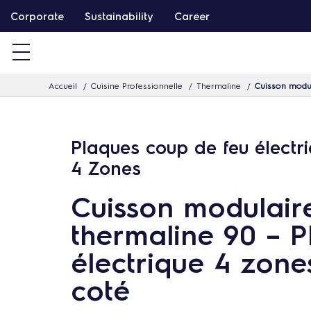
P
Corporate
Sustainability
Career
a
s
s
Accueil
Cuisine Professionnelle
Thermaline
Cuisson modul
e
r
d
Plaques coup de feu électri
i
4 Zones
r
e
Cuisson modulair
c
thermaline 90 – 
t
e
électrique 4 zones
m
coté
e