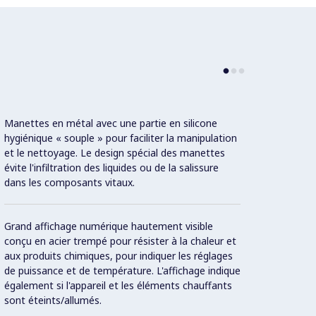
Manettes en métal avec une partie en silicone
Deux c
hygiénique « souple » pour faciliter la manipulation
contrô
et le nettoyage. Le design spécial des manettes
déform
évite l'infiltration des liquides ou de la salissure
dans les composants vitaux.
8 nive
Grand affichage numérique hautement visible
conçu en acier trempé pour résister à la chaleur et
aux produits chimiques, pour indiquer les réglages
de puissance et de température. L'affichage indique
également si l'appareil et les éléments chauffants
Mode «
sont éteints/allumés.
retrou