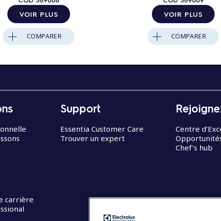
VOIR PLUS
VOIR PLUS
COMPARER
COMPARER
ons
Support
Rejoigne
ionnelle
Essentia Customer Care
Centre d’Exc
issons
Trouver un expert
Opportunités
Chef’s hub
e carrière
ssional