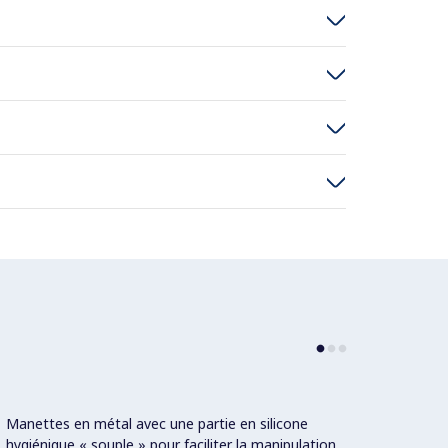
Manettes en métal avec une partie en silicone
Possib
hygiénique « souple » pour faciliter la manipulation
un the