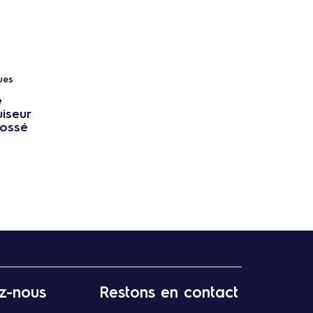
ues
e
uiseur
dossé
z-nous
Restons en contact