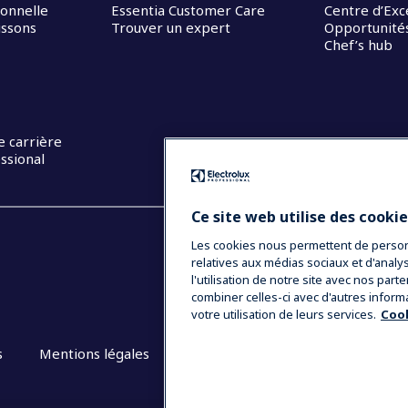
ionnelle
Essentia Customer Care
Centre d’Exc
issons
Trouver un expert
Opportunités
Chef’s hub
e carrière
ssional
Ce site web utilise des cooki
Les cookies nous permettent de personna
relatives aux médias sociaux et d'anal
l'utilisation de notre site avec nos par
combiner celles-ci avec d'autres inform
votre utilisation de leurs services.
Cook
s
Mentions légales
CGV
Plan du site