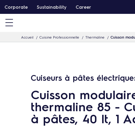
P
Corporate
Sustainability
Career
a
s
s
Accueil
Cuisine Professionnelle
Thermaline
Cuisson modula
e
r
d
i
r
Cuiseurs à pâtes électrique
e
Cuisson modulair
c
t
thermaline 85 - C
e
à pâtes, 40 lt, 1 
m
e