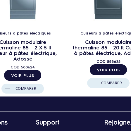
iseurs à pâtes électriques
Cuiseurs à pâtes électriq
Cuisson modulaire
Cuisson modulair
ermaline 85 - 2 X 5 lt
thermaline 85 - 20 lt C
eur à pâtes électrique,
à pâtes électrique, A
Adossé
COD
588625
COD
588624
VOIR PLUS
VOIR PLUS
COMPARER
COMPARER
ons
Support
Rejoigne