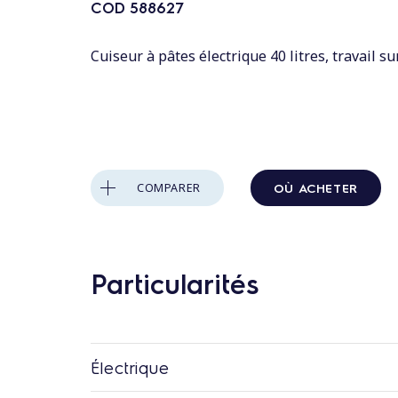
n
COD
588627
t
a
Cuiseur à pâtes électrique 40 litres, travail su
u
c
o
n
t
OÙ ACHETER
COMPARER
e
n
u
Particularités
Électrique