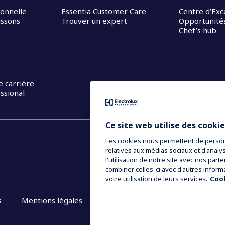
ionnelle
Essentia Customer Care
Centre d’Exc
issons
Trouver un expert
Opportunités
Chef’s hub
e carrière
ssional
Ce site web utilise des cooki
Les cookies nous permettent de personna
relatives aux médias sociaux et d'anal
l'utilisation de notre site avec nos par
combiner celles-ci avec d'autres inform
votre utilisation de leurs services.
Cook
s
Mentions légales
CGV
Plan du site