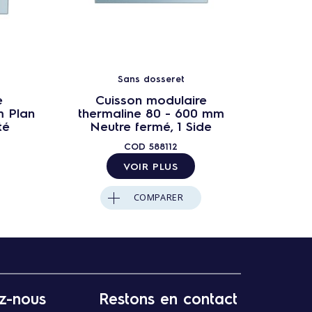
Sans dosseret
e
Cuisson modulaire
C
m Plan
thermaline 80 - 600 mm
therma
té
Neutre fermé, 1 Side
de 
COD
588112
VOIR PLUS
COMPARER
z-nous
Restons en contact