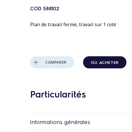
n
t
COD
588102
a
Plan de travail fermé, travail sur 1 coté
u
c
o
n
t
OÙ ACHETER
COMPARER
e
n
u
Particularités
Informations générales