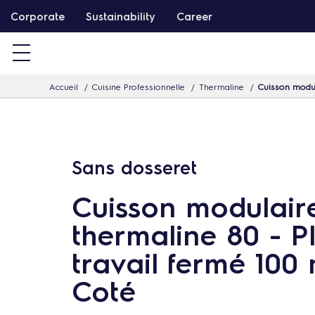
P
Corporate
Sustainability
Career
a
s
s
Accueil
Cuisine Professionnelle
Thermaline
Cuisson modul
e
r
d
i
Sans dosseret
r
e
Cuisson modulair
c
thermaline 80 - P
t
travail fermé 100 
e
m
Coté
e