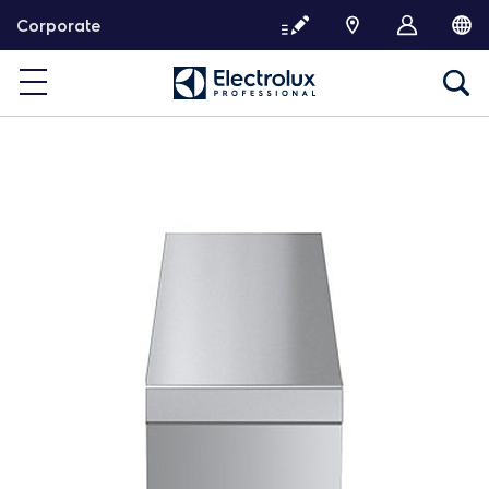
P
Corporate
a
s
s
e
r
d
i
r
e
c
t
e
m
e
n
t
a
u