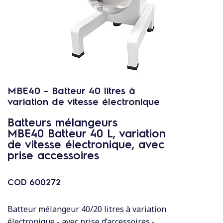
c
o
n
t
e
n
u
MBE40 - Batteur 40 litres à
variation de vitesse électronique
Batteurs mélangeurs
MBE40 Batteur 40 L, variation
de vitesse électronique, avec
prise accessoires
COD
600272
Batteur mélangeur 40/20 litres à variation
électronique - avec prise d’accessoires -