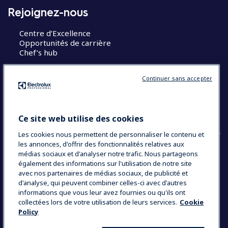
Rejoignez-nous
Centre d’Excellence
Opportunités de carrière
Chef’s hub
Restons en contact
Continuer sans accepter
Contact
Blog
Ce site web utilise des cookies
Les cookies nous permettent de personnaliser le contenu et
les annonces, d'offrir des fonctionnalités relatives aux
médias sociaux et d'analyser notre trafic. Nous partageons
également des informations sur l'utilisation de notre site
COUNTRY AND LANGUAGE
avec nos partenaires de médias sociaux, de publicité et
VOTRE SÉLECTION : FRANCE
d'analyse, qui peuvent combiner celles-ci avec d'autres
informations que vous leur avez fournies ou qu'ils ont
collectées lors de votre utilisation de leurs services.
Cookie
Policy
Data Privacy Statement
Politique de cookies