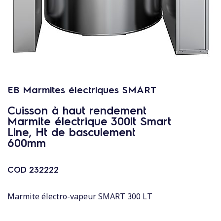
c
o
n
t
e
n
u
EB Marmites électriques SMART
Cuisson à haut rendement
Marmite électrique 300lt Smart
Line, Ht de basculement
600mm
COD
232222
Marmite électro-vapeur SMART 300 LT