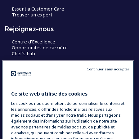
Essentia Customer Care
Trouver un expert
Rejoignez-nous
Centre d’Excellence
Opportunités de carrière
Chef’s hub
Restons en contact
Continuer sans accepter
Contact
Blog
Ce site web utilise des cookies
Les cookies nous permettent de personnaliser le contenu et
les annonces, d'offrir des fonctionnalités relatives aux
médias sociaux et d'analyser notre trafic. Nous partageons
également des informations sur l'utilisation de notre site
COUNTRY AND LANGUAGE
avec nos partenaires de médias sociaux, de publicité et
VOTRE SÉLECTION : FRANCE
d'analyse, qui peuvent combiner celles-ci avec d'autres
informations que vous leur avez fournies ou qu'ils ont