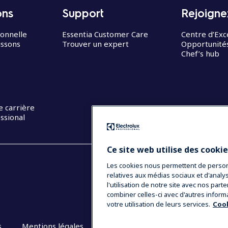
ons
Support
Rejoigne
ionnelle
Essentia Customer Care
Centre d’Exc
issons
Trouver un expert
Opportunités
Chef’s hub
e carrière
ssional
Ce site web utilise des cooki
Les cookies nous permettent de personna
relatives aux médias sociaux et d'anal
l'utilisation de notre site avec nos par
combiner celles-ci avec d'autres inform
votre utilisation de leurs services.
Cook
s
Mentions légales
CGV
Plan du site