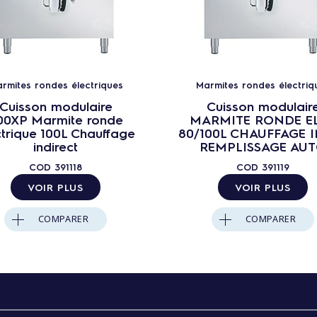
rmites rondes électriques
Marmites rondes électriq
Cuisson modulaire
Cuisson modulair
00XP Marmite ronde
MARMITE RONDE E
ctrique 100L Chauffage
80/100L CHAUFFAGE 
indirect
REMPLISSAGE AU
COD
391118
COD
391119
VOIR PLUS
VOIR PLUS
COMPARER
COMPARER