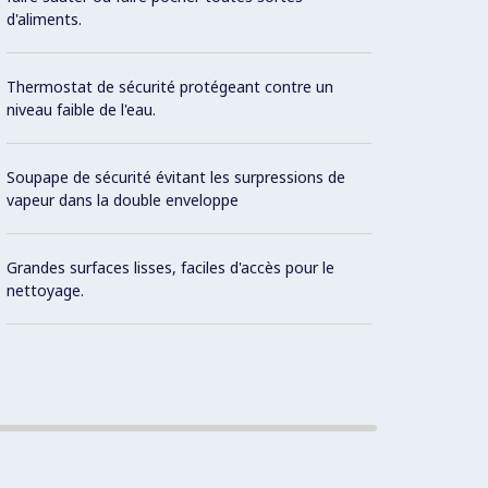
d'aliments.
Bouton
Thermostat de sécurité protégeant contre un
infiltr
niveau faible de l'eau.
Régula
Soupape de sécurité évitant les surpressions de
vapeur dans la double enveloppe
Eléme
sécuri
Grandes surfaces lisses, faciles d'accès pour le
paroi.
nettoyage.