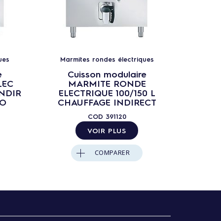
ues
Marmites rondes électriques
Marm
e
Cuisson modulaire
C
LEC
MARMITE RONDE
M
INDIR
ELECTRIQUE 100/150 L
ELE
TO
CHAUFFAGE INDIRECT
CHA
RE
COD
391120
VOIR PLUS
COMPARER