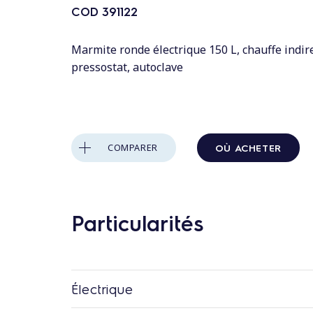
n
COD
391122
t
a
Marmite ronde électrique 150 L, chauffe indire
u
pressostat, autoclave
c
o
n
t
OÙ ACHETER
COMPARER
e
n
u
Particularités
Électrique