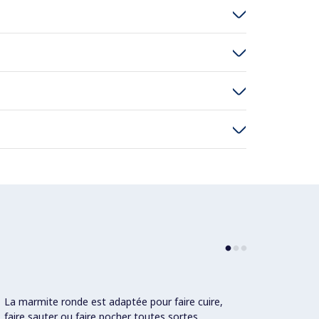
La marmite ronde est adaptée pour faire cuire,
Robine
faire sauter ou faire pocher toutes sortes
eau ch