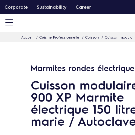
P
Corporate
Sustainability
Career
a
s
s
Accueil
Cuisine Professionnelle
Cuisson
Cuisson modulair
e
r
d
i
Marmites rondes électrique
r
Cuisson modulair
e
c
900 XP Marmite
t
électrique 150 litr
e
marie / Autoclav
m
e