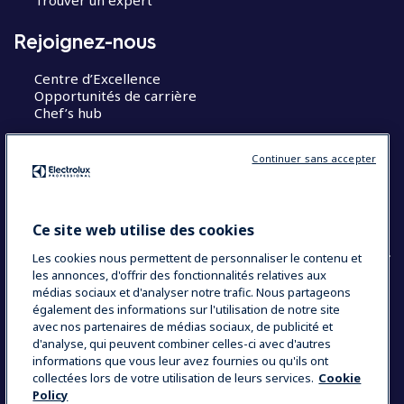
Trouver un expert
Rejoignez-nous
Centre d’Excellence
Opportunités de carrière
Chef’s hub
Restons en contact
Continuer sans accepter
Contact
Blog
Ce site web utilise des cookies
Les cookies nous permettent de personnaliser le contenu et
les annonces, d'offrir des fonctionnalités relatives aux
médias sociaux et d'analyser notre trafic. Nous partageons
également des informations sur l'utilisation de notre site
COUNTRY AND LANGUAGE
avec nos partenaires de médias sociaux, de publicité et
VOTRE SÉLECTION : FRANCE
d'analyse, qui peuvent combiner celles-ci avec d'autres
informations que vous leur avez fournies ou qu'ils ont
collectées lors de votre utilisation de leurs services.
Cookie
Policy
Data Privacy Statement
Politique de cookies