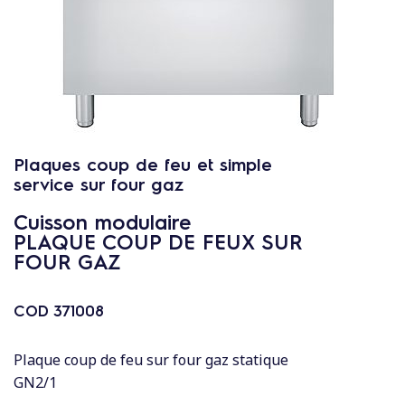
c
o
n
t
e
n
u
Plaques coup de feu et simple
service sur four gaz
Cuisson modulaire
PLAQUE COUP DE FEUX SUR
FOUR GAZ
COD
371008
Plaque coup de feu sur four gaz statique
GN2/1