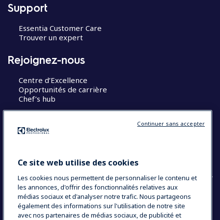
Support
Essentia Customer Care
Trouver un expert
Rejoignez-nous
Centre d’Excellence
Opportunités de carrière
Chef’s hub
Restons en contact
Continuer sans accepter
Contact
Blog
Ce site web utilise des cookies
Les cookies nous permettent de personnaliser le contenu et
les annonces, d'offrir des fonctionnalités relatives aux
médias sociaux et d'analyser notre trafic. Nous partageons
également des informations sur l'utilisation de notre site
COUNTRY AND LANGUAGE
avec nos partenaires de médias sociaux, de publicité et
VOTRE SÉLECTION : FRANCE