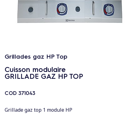
c
o
n
t
e
n
u
Grillades gaz HP Top
Cuisson modulaire
GRILLADE GAZ HP TOP
COD
371043
Grillade gaz top 1 module HP