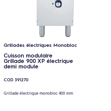
c
o
n
t
e
n
u
Grillades électriques Monobloc
Cuisson modulaire
Grillade 900 XP électrique
demi module
COD
391270
Grillade électrique monobloc 400 mm