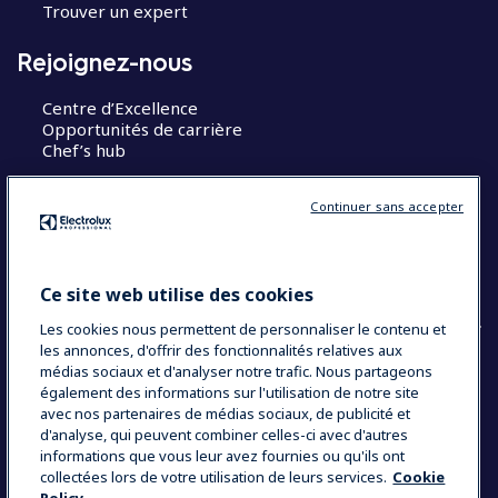
Trouver un expert
Rejoignez-nous
Centre d’Excellence
Opportunités de carrière
Chef’s hub
Restons en contact
Continuer sans accepter
Contact
Blog
Ce site web utilise des cookies
Les cookies nous permettent de personnaliser le contenu et
les annonces, d'offrir des fonctionnalités relatives aux
médias sociaux et d'analyser notre trafic. Nous partageons
également des informations sur l'utilisation de notre site
COUNTRY AND LANGUAGE
avec nos partenaires de médias sociaux, de publicité et
VOTRE SÉLECTION : FRANCE
d'analyse, qui peuvent combiner celles-ci avec d'autres
informations que vous leur avez fournies ou qu'ils ont
collectées lors de votre utilisation de leurs services.
Cookie