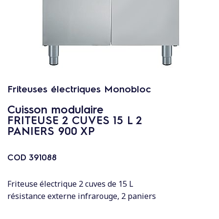
c
o
n
t
e
n
u
Friteuses électriques Monobloc
Cuisson modulaire
FRITEUSE 2 CUVES 15 L 2
PANIERS 900 XP
COD
391088
Friteuse électrique 2 cuves de 15 L
résistance externe infrarouge, 2 paniers