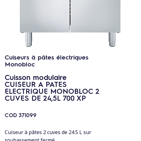
c
o
n
t
e
n
u
Cuiseurs à pâtes électriques
Monobloc
Cuisson modulaire
CUISEUR A PATES
ELECTRIQUE MONOBLOC 2
CUVES DE 24,5L 700 XP
COD
371099
Cuiseur à pâtes 2 cuves de 24.5 L sur
soubassement fermé