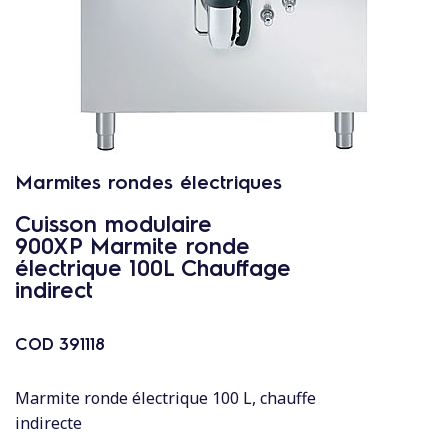
c
o
n
t
e
n
u
Marmites rondes électriques
Cuisson modulaire
900XP Marmite ronde
électrique 100L Chauffage
indirect
COD
391118
Marmite ronde électrique 100 L, chauffe
indirecte