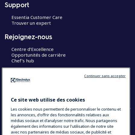
Support
Essentia Customer Care
Trouver un expert
Rejoignez-nous
Centre d’Excellence
Opportunités de carrière
Chef’s hub
Restons en contact
Continuer sans accepter
Contact
Blog
Ce site web utilise des cookies
Les cookies nous permettent de personnaliser le contenu et
les annonces, d'offrir des fonctionnalités relatives aux
médias sociaux et d'analyser notre trafic. Nous partageons
également des informations sur l'utilisation de notre site
COUNTRY AND LANGUAGE
avec nos partenaires de médias sociaux, de publicité et
VOTRE SÉLECTION : FRANCE