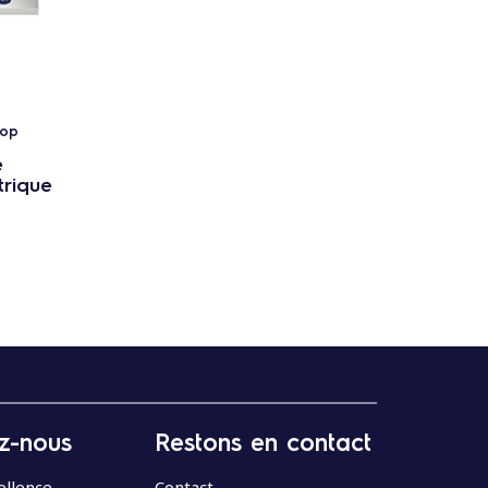
Top
e
trique
z-nous
Restons en contact
ellence
Contact