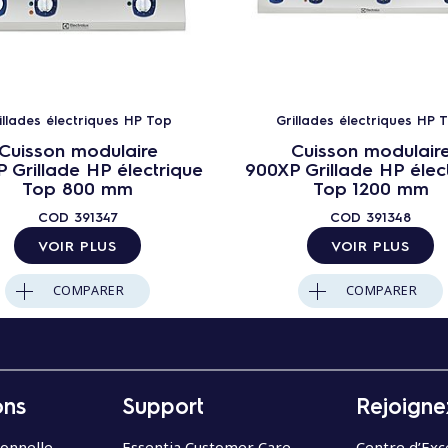
illades électriques HP Top
Grillades électriques HP 
Cuisson modulaire
Cuisson modulair
 Grillade HP électrique
900XP Grillade HP élec
Top 800 mm
Top 1200 mm
COD
391347
COD
391348
VOIR PLUS
VOIR PLUS
COMPARER
COMPARER
ons
Support
Rejoigne
ionnelle
Essentia Customer Care
Centre d’Exc