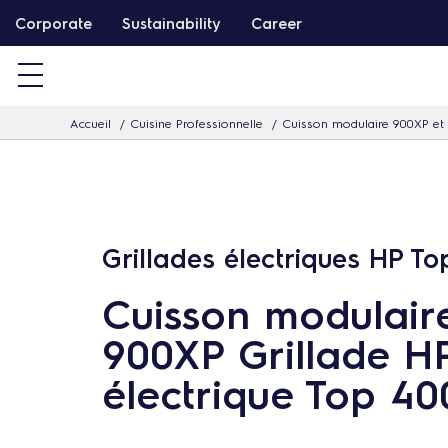
P
Corporate
Sustainability
Career
a
s
s
Accueil
Cuisine Professionnelle
Cuisson modulaire 900XP et
e
r
d
i
r
Grillades électriques HP To
e
Cuisson modulair
c
t
900XP Grillade H
e
électrique Top 4
m
e