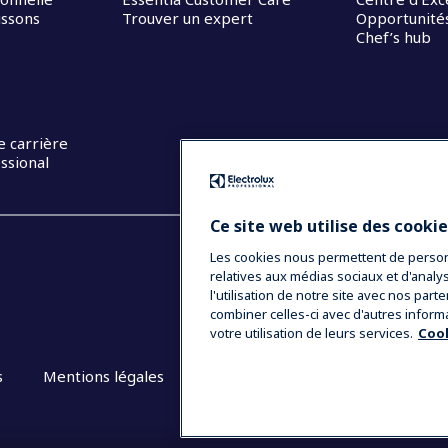
issons
Trouver un expert
Opportunités
Chef’s hub
e carrière
ssional
Ce site web utilise des cooki
Les cookies nous permettent de personna
relatives aux médias sociaux et d'anal
l'utilisation de notre site avec nos par
combiner celles-ci avec d'autres inform
votre utilisation de leurs services.
Cook
s
Mentions légales
CGV
Plan du site