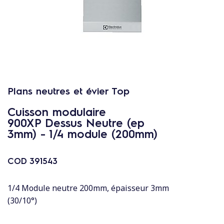
c
o
n
t
e
n
u
Plans neutres et évier Top
Cuisson modulaire
900XP Dessus Neutre (ep
3mm) - 1/4 module (200mm)
COD
391543
1/4 Module neutre 200mm, épaisseur 3mm
(30/10°)