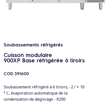
c
o
n
t
e
n
u
Soubassements réfrigérés
Cuisson modulaire
900XP Base réfrigérée 6 tiroirs
COD
391600
Soubassement réfrigéré à 6 tiroirs, -2 / + 10
° C, évaporation automatique de la
condensation de dégivrage - R290