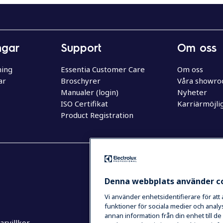
ngar
Support
Om oss
ning
Essentia Customer Care
Om oss
ar
Broschyrer
Våra showr
Manualer (login)
Nyheter
ISO Certifikat
Karriärmöjli
Product Registration
Denna webbplats använder c
Vi använder enhetsidentifierare för att
funktioner för sociala medier och analys
annan information från din enhet till 
rvillkor