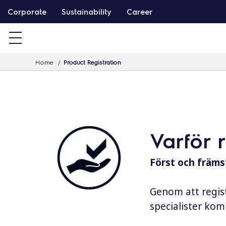
G
Corporate
Sustainability
Career
å
v
i
Home
Product Registration
d
a
r
e
t
Varför 
i
l
Först och främst
l
i
Genom att regist
n
specialister komm
n