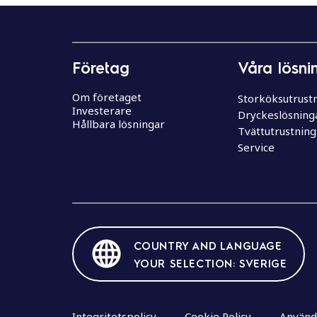
e
h
å
l
Företag
Våra lösni
l
Om företaget
Storköksutrust
Investerare
Dryckeslösning
Hållbara lösningar
Tvättutrustning
Service
COUNTRY AND LANGUAGE
YOUR SELECTION: SVERIGE
Integritetspolicy
Cookie Policy
Använda